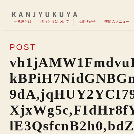
完熟屋とは
ほうとうについて
お取り寄せ
季節のメニュー
POST
vh1jAMW1Fmdvu
kBPiH7NidGNBG
9dA,jqHUY2YCI79
XjxWg5c,FIdHr8
lE3QsfcnB2h0,bd