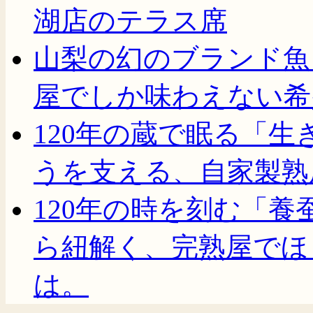
湖店のテラス席
山梨の幻のブランド魚
屋でしか味わえない希
120年の蔵で眠る「
うを支える、自家製熟
120年の時を刻む「
ら紐解く、完熟屋でほ
は。