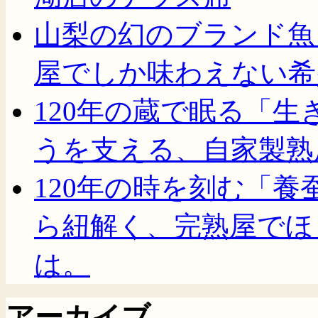
山梨の幻のブランド魚
屋でしか味わえない希
120年の蔵で眠る「
うを支える、自家製熟
120年の時を刻む「
ら紐解く、完熟屋でほ
は。
アーカイブ