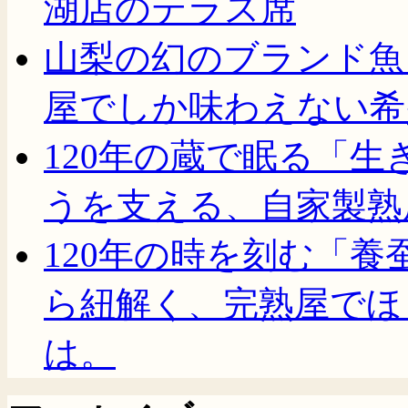
湖店のテラス席
山梨の幻のブランド魚
屋でしか味わえない希
120年の蔵で眠る「
うを支える、自家製熟
120年の時を刻む「
ら紐解く、完熟屋でほ
は。